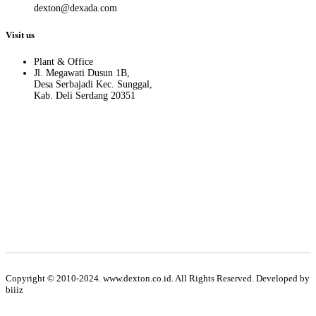
dexton@dexada.com
Visit us
Plant & Office
Jl. Megawati Dusun 1B,
Desa Serbajadi Kec. Sunggal,
Kab. Deli Serdang 20351
Hati-hati terhadap penipuan yang memakai nama Dexton. Kami atas
nama PT. Dexton hanya menggunakan no. telp dan email yang ada
di website resmi PT. Dexton.
Apabila ada pihak/oknum yang mengatasnamakan PT. Dexton
selain yang kami cantumkan diatas, maka kami tidak bertanggung
jawab terhadap segala bentuk kerugian yang dialami pihak
customer.
Copyright © 2010-2024. www.dexton.co.id. All Rights Reserved. Developed by
biiiz