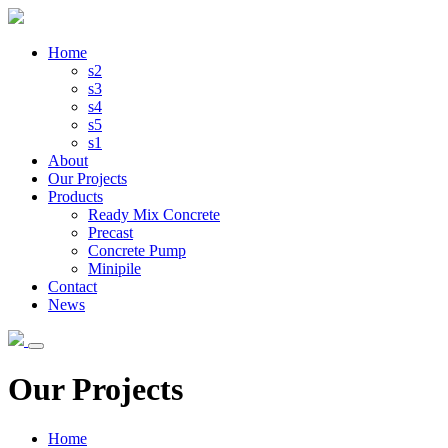
Home
s2
s3
s4
s5
s1
About
Our Projects
Products
Ready Mix Concrete
Precast
Concrete Pump
Minipile
Contact
News
Our Projects
Home