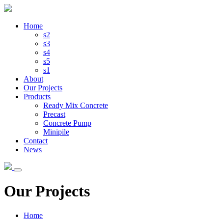
Home
s2
s3
s4
s5
s1
About
Our Projects
Products
Ready Mix Concrete
Precast
Concrete Pump
Minipile
Contact
News
Our Projects
Home