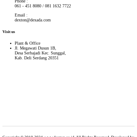
Phone :
061 - 451 8080 / 081 1632 7722
Email :
dexton@dexada.com
Visit us
Plant & Office
Jl. Megawati Dusun 1B,
Desa Serbajadi Kec. Sunggal,
Kab. Deli Serdang 20351
Hati-hati terhadap penipuan yang memakai nama Dexton. Kami atas
nama PT. Dexton hanya menggunakan no. telp dan email yang ada
di website resmi PT. Dexton.
Apabila ada pihak/oknum yang mengatasnamakan PT. Dexton
selain yang kami cantumkan diatas, maka kami tidak bertanggung
jawab terhadap segala bentuk kerugian yang dialami pihak
customer.