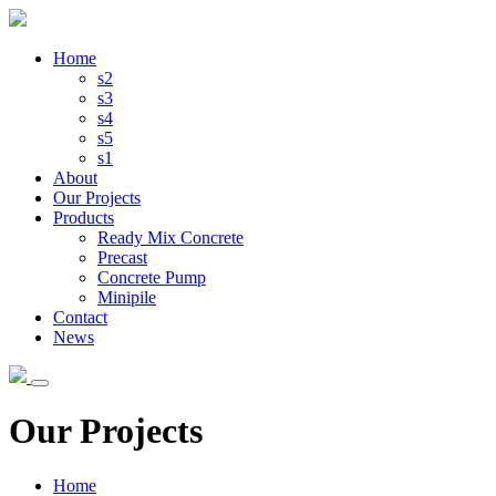
Home
s2
s3
s4
s5
s1
About
Our Projects
Products
Ready Mix Concrete
Precast
Concrete Pump
Minipile
Contact
News
Our Projects
Home