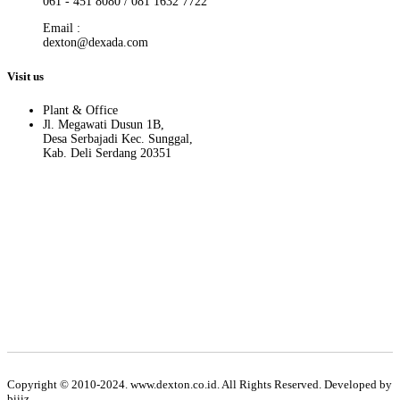
061 - 451 8080 / 081 1632 7722
Email :
dexton@dexada.com
Visit us
Plant & Office
Jl. Megawati Dusun 1B,
Desa Serbajadi Kec. Sunggal,
Kab. Deli Serdang 20351
Hati-hati terhadap penipuan yang memakai nama Dexton. Kami atas
nama PT. Dexton hanya menggunakan no. telp dan email yang ada
di website resmi PT. Dexton.
Apabila ada pihak/oknum yang mengatasnamakan PT. Dexton
selain yang kami cantumkan diatas, maka kami tidak bertanggung
jawab terhadap segala bentuk kerugian yang dialami pihak
customer.
Copyright © 2010-2024. www.dexton.co.id. All Rights Reserved. Developed by
biiiz