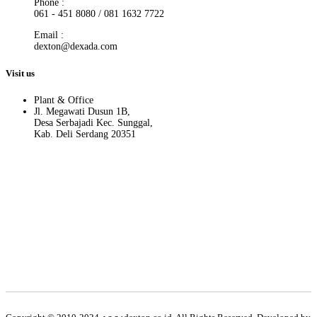
Phone :
061 - 451 8080 / 081 1632 7722
Email :
dexton@dexada.com
Visit us
Plant & Office
Jl. Megawati Dusun 1B,
Desa Serbajadi Kec. Sunggal,
Kab. Deli Serdang 20351
Hati-hati terhadap penipuan yang memakai nama Dexton. Kami atas
nama PT. Dexton hanya menggunakan no. telp dan email yang ada
di website resmi PT. Dexton.
Apabila ada pihak/oknum yang mengatasnamakan PT. Dexton
selain yang kami cantumkan diatas, maka kami tidak bertanggung
jawab terhadap segala bentuk kerugian yang dialami pihak
customer.