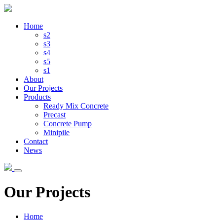
Home
s2
s3
s4
s5
s1
About
Our Projects
Products
Ready Mix Concrete
Precast
Concrete Pump
Minipile
Contact
News
Our Projects
Home