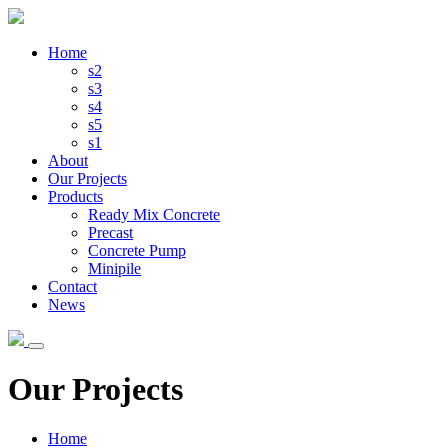
Home
s2
s3
s4
s5
s1
About
Our Projects
Products
Ready Mix Concrete
Precast
Concrete Pump
Minipile
Contact
News
Our Projects
Home