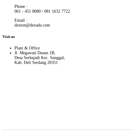
Phone :
061 - 451 8080 / 081 1632 7722
Email :
dexton@dexada.com
Visit us
Plant & Office
Jl. Megawati Dusun 1B,
Desa Serbajadi Kec. Sunggal,
Kab. Deli Serdang 20351
Hati-hati terhadap penipuan yang memakai nama Dexton. Kami atas
nama PT. Dexton hanya menggunakan no. telp dan email yang ada
di website resmi PT. Dexton.
Apabila ada pihak/oknum yang mengatasnamakan PT. Dexton
selain yang kami cantumkan diatas, maka kami tidak bertanggung
jawab terhadap segala bentuk kerugian yang dialami pihak
customer.